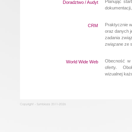
Planując star
Doradztwo / Audyt
dokumentacji,
Praktycznie w
CRM
oraz danych j
zadania zwią
związane ze s
Obecność w s
World Wide Web
oferty. Obok
wizualnej każ