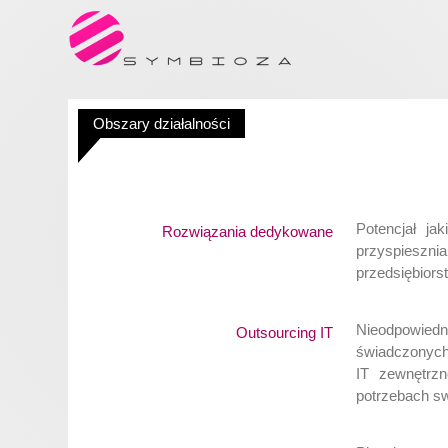
Obszary działalności
Potencjał ja
Rozwiązania dedykowane
przyspiesz
przedsiębiors
Nieodpowiedn
Outsourcing IT
świadczonych 
IT zewnętrz
potrzebach sw